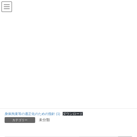
コ
ナ
ン
ビ
テ
ゲ
ン
ー
ステーション日誌
ツ
シ
へ
ョ
ス
ン
HOME
ステーション日誌
未分類
キ
に
身体拘束等の適正化のための指針を作成しました
ッ
移
プ
動
2025年7月23日
/ 最終更新日時 :
2025年7月24日
nizihana
未分類
身体拘束等の適正化のための指針
を作成しました
身体拘束等の適正化のための指針 (1)
ダウンロード
未分類
カテゴリー